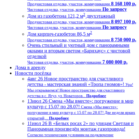
8 168 100 р.
Предчистовая отделка, участок, коммуникации
По запросу
Чистовая отделка, участок, коммуникации
2
Дом из газобетона 121,2 м
двухэтажный
8 097 100 р.
Предчистовая отделка, участок, коммуникации
По запросу
Чистовая отделка, участок, коммуникации
2
Дом кирпич-газобетон 86,5 м
8 750 000 р.
Предчистовая отделка, участок, коммуникации
Очень стильный и уютный дом с панорамными
окнами и вторым светом «Барнхаус» с чистовой
отделкой
7 080 000 р.
Чистовая отделка, участок, коммуникации
Дома в аренду
Новости посёлка
4
авг 26
Новое пространство для счастливого
детства - мастерская знаний «Тропа гномов»!
Ура!
Мы открываемся! Новое пространство для счастливого
детства в с. Ягул, ул. Новаторов...
Подробнее
13
июл 26
Смена «Мы вместе»: погружение в мир
культур с 15.07 по 28.07!
Смена «Мы вместе»:
погружение в мир культур с 15.07 по 28.07! Две недели ярких
открытий,...
Подробнее
11
июл 26
В «Белых росах 2» по улицам Светлая и
Панорамная произведён монтаж газопровода!
Согласно техническим условиям на подключение