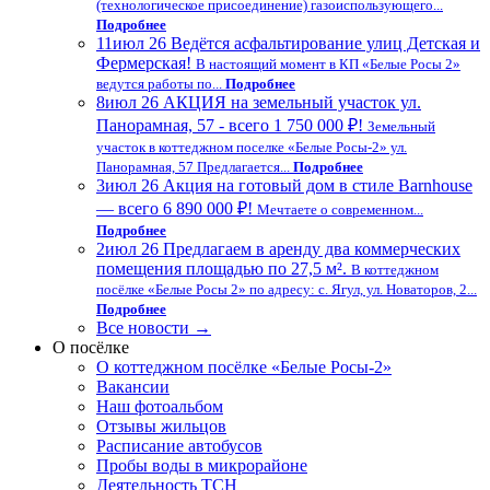
(технологическое присоединение) газоиспользующего...
Подробнее
11
июл 26
Ведётся асфальтирование улиц Детская и
Фермерская!
В настоящий момент в КП «Белые Росы 2»
ведутся работы по...
Подробнее
8
июл 26
АКЦИЯ на земельный участок ул.
Панорамная, 57 - всего 1 750 000 ₽!
Земельный
участок в коттеджном поселке «Белые Росы-2» ул.
Панорамная, 57 Предлагается...
Подробнее
3
июл 26
Акция на готовый дом в стиле Barnhouse
— всего 6 890 000 ₽!
Мечтаете о современном...
Подробнее
2
июл 26
Предлагаем в аренду два коммерческих
помещения площадью по 27,5 м².
В коттеджном
посёлке «Белые Росы 2» по адресу: с. Ягул, ул. Новаторов, 2...
Подробнее
Все новости →
О посёлке
О коттеджном посёлке «Белые Росы-2»
Вакансии
Наш фотоальбом
Отзывы жильцов
Расписание автобусов
Пробы воды в микрорайоне
Деятельность ТСН