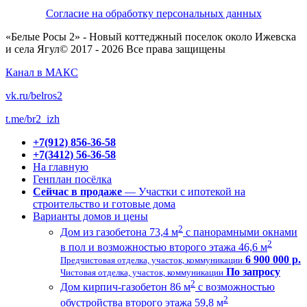
Согласие на обработку персональных данных
«Белые Росы 2» - Новый коттеджный поселок около Ижевска
и села Ягул© 2017 - 2026 Все права защищены
Канал в МАКС
vk.ru/belros2
t.me/br2_izh
+7(912) 856-36-58
+7(3412) 56-36-58
На главную
Генплан посёлка
Сейчас в продаже
— Участки с ипотекой на
строительство и готовые дома
Варианты домов и цены
2
Дом из газобетона 73,4 м
с панорамными окнами
2
в пол и возможностью второго этажа 46,6 м
6 900 000 р.
Предчистовая отделка, участок, коммуникации
По запросу
Чистовая отделка, участок, коммуникации
2
Дом кирпич-газобетон 86 м
с возможностью
2
обустройства второго этажа 59,8 м